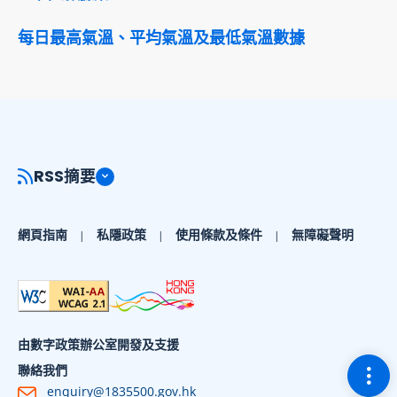
每日最高氣溫、平均氣溫及最低氣溫數據
RSS摘要
網頁指南
私隱政策
使用條款及條件
無障礙聲明
由數字政策辦公室開發及支援
切換
聯絡我們
enquiry@1835500.gov.hk