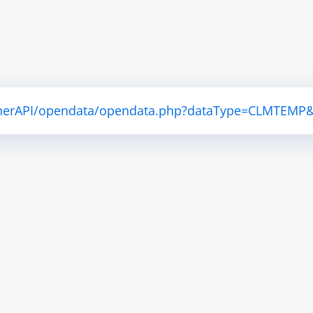
atherAPI/opendata/opendata.php?dataType=CLMTEMP