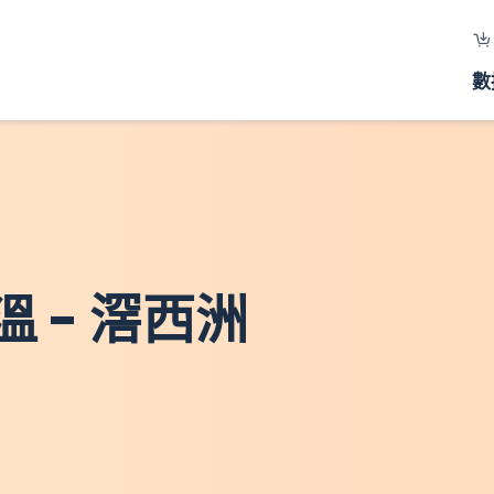
數
 - 滘西洲