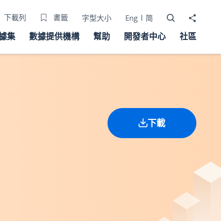
打開搜尋器
分享至
下載列
書籤
字型大小
Eng
简
據集
數據提供機構
幫助
開發者中心
社區
下載