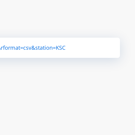
&rformat=csv&station=KSC