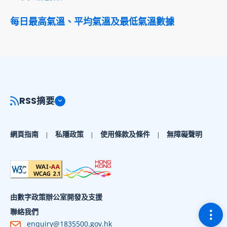
每日最高氣溫、平均氣溫及最低氣溫數據
RSS摘要
網頁指南
私隱政策
使用條款及條件
無障礙聲明
由數字政策辦公室開發及支援
切換
聯絡我們
enquiry@1835500.gov.hk