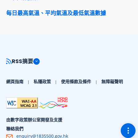
每日最高氣溫、平均氣溫及最低氣溫數據
RSS摘要
網頁指南
私隱政策
使用條款及條件
無障礙聲明
由數字政策辦公室開發及支援
切換
聯絡我們
enquiry@1835500.gov.hk