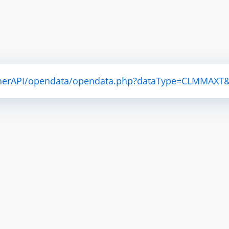
atherAPI/opendata/opendata.php?dataType=CLMMAXT