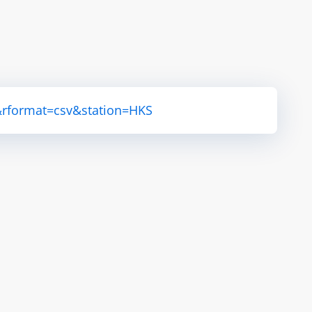
&rformat=csv&station=HKS