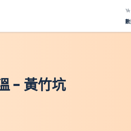
數
 - 黃竹坑