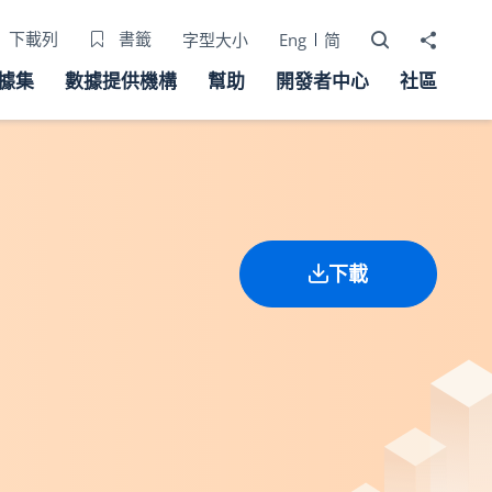
打開搜尋器
分享至
下載列
書籤
字型大小
Eng
简
據集
數據提供機構
幫助
開發者中心
社區
下載