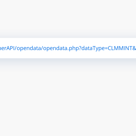
atherAPI/opendata/opendata.php?dataType=CLMMINT