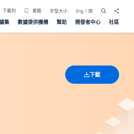
打開搜尋器
分享至
下載列
書籤
字型大小
Eng
简
據集
數據提供機構
幫助
開發者中心
社區
下載