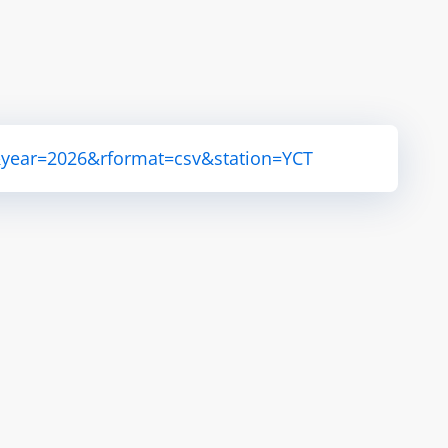
&year=2026&rformat=csv&station=YCT