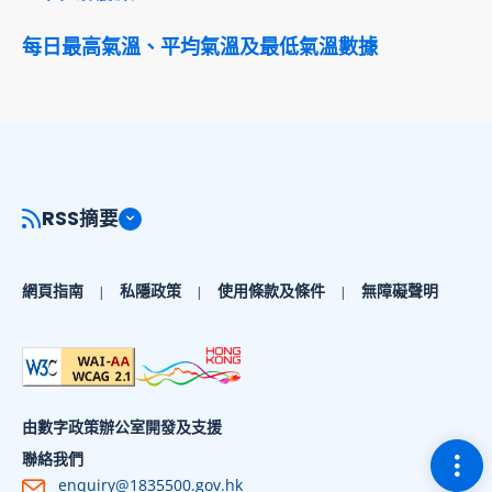
每日最高氣溫、平均氣溫及最低氣溫數據
RSS摘要
網頁指南
私隱政策
使用條款及條件
無障礙聲明
由數字政策辦公室開發及支援
切換
聯絡我們
enquiry@1835500.gov.hk