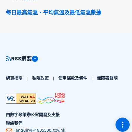
每日最高氣溫、平均氣溫及最低氣溫數據
RSS摘要
網頁指南
私隱政策
使用條款及條件
無障礙聲明
由數字政策辦公室開發及支援
切換
聯絡我們
enquiry@1835500.gov.hk