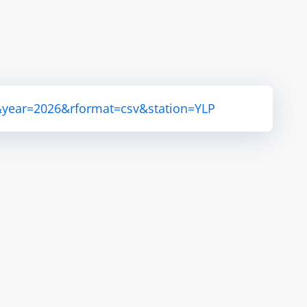
&year=2026&rformat=csv&station=YLP