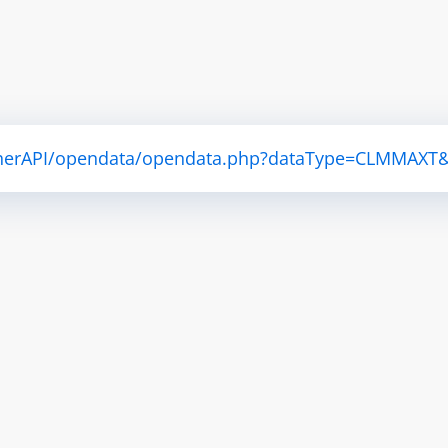
atherAPI/opendata/opendata.php?dataType=CLMMAXT