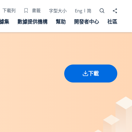
打開搜尋器
分享至
下載列
書籤
字型大小
Eng
简
據集
數據提供機構
幫助
開發者中心
社區
下載