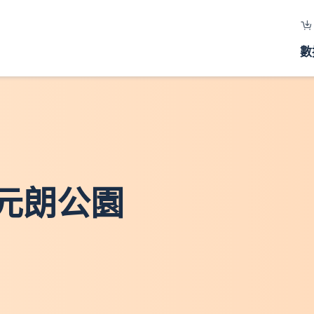
數
 元朗公園