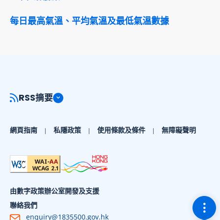
每日最高氣溫、平均氣溫及最低氣溫數據
RSS摘要
網頁指南
私隱政策
使用條款及條件
無障礙聲明
由數字政策辦公室開發及支援
切換
聯絡我們
enquiry@1835500.gov.hk