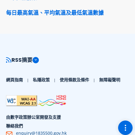
每日最高氣溫、平均氣溫及最低氣溫數據
RSS摘要
網頁指南
私隱政策
使用條款及條件
無障礙聲明
由數字政策辦公室開發及支援
切換
聯絡我們
enquiry@1835500.gov.hk