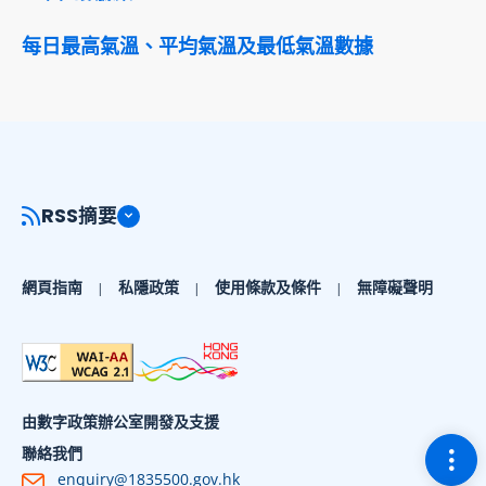
每日最高氣溫、平均氣溫及最低氣溫數據
RSS摘要
網頁指南
私隱政策
使用條款及條件
無障礙聲明
由數字政策辦公室開發及支援
切換
聯絡我們
enquiry@1835500.gov.hk