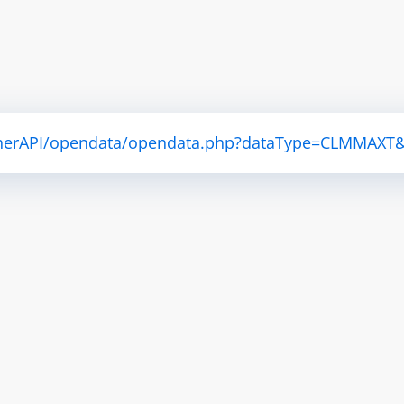
atherAPI/opendata/opendata.php?dataType=CLMMAXT&