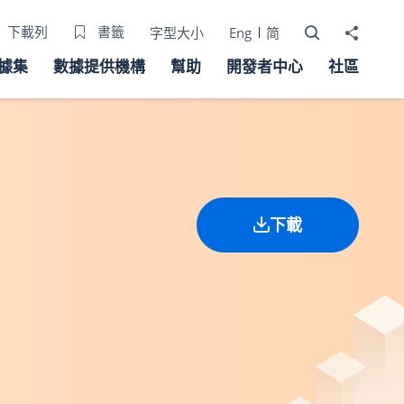
打開搜尋器
分享至
下載列
書籤
字型大小
Eng
简
據集
數據提供機構
幫助
開發者中心
社區
下載