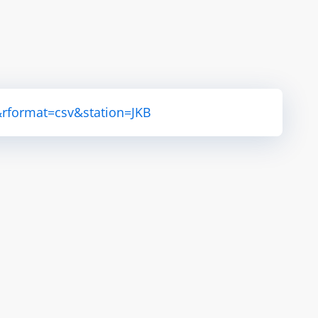
rformat=csv&station=JKB