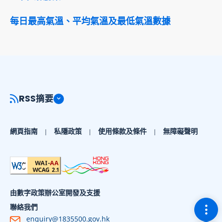
每日最高氣溫、平均氣溫及最低氣溫數據
RSS摘要
網頁指南
私隱政策
使用條款及條件
無障礙聲明
由數字政策辦公室開發及支援
切換
聯絡我們
enquiry@1835500.gov.hk