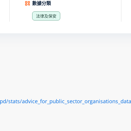
數據分類
法律及保安
d/stats/advice_for_public_sector_organisations_data