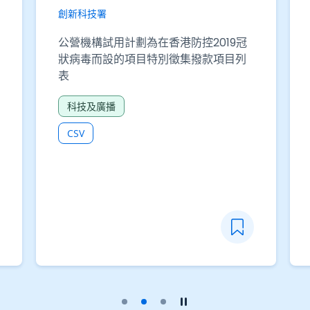
創新科技署
公營機構試用計劃為在香港防控2019冠
狀病毒而設的項目特別徵集撥款項目列
表
科技及廣播
CSV
播放幻燈片
暫停幻燈片