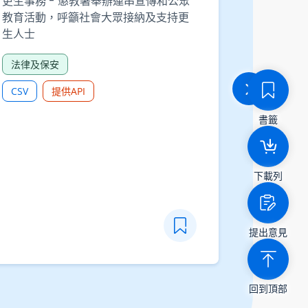
更生事務 - 懲教署舉辦連串宣傳和公眾
政府統計處
教育活動，呼籲社會大眾接納及支持更
生人士
主題性住戶
士的培訓
法律及保安
其他
CSV
提供API
CSV
書籤
下載列
提出意見
回到頂部