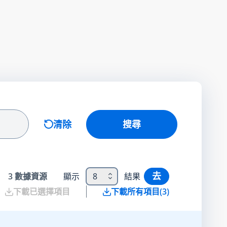
清除
搜尋
去
3
數據資源
顯示
8
結果
下載已選擇項目
下載所有項目
(
3
)