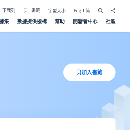
打開搜尋器
分享至
下載列
書籤
字型大小
Eng
简
據集
數據提供機構
幫助
開發者中心
社區
加入書籤