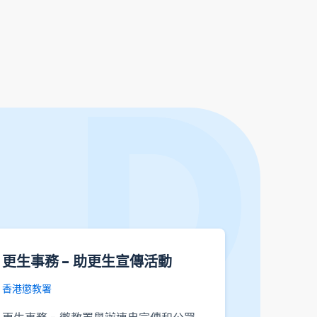
更生事務 - 助更生宣傳活動
主題性住
活動人
香港懲教署
告〕