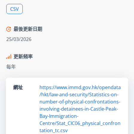
CSV
最後更新日期
25/03/2026
更新頻率
每年
網址
https://www.immd.gov.hk/opendata
/hkt/law-and-security/Statistics-on-
number-of-physical-confrontations-
involving-detainees-in-Castle-Peak-
Bay-Immigration-
Centre/Stat_CIC06_physical_confron
tation_tc.csv