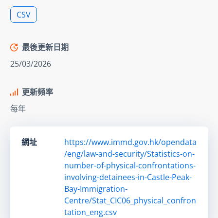
CSV
最後更新日期
25/03/2026
更新頻率
每年
網址
https://www.immd.gov.hk/opendata
/eng/law-and-security/Statistics-on-
number-of-physical-confrontations-
involving-detainees-in-Castle-Peak-
Bay-Immigration-
Centre/Stat_CIC06_physical_confron
tation_eng.csv