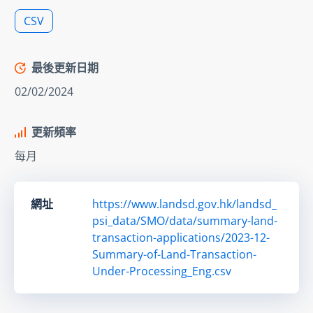
CSV
最後更新日期
02/02/2024
更新頻率
每月
網址
https://www.landsd.gov.hk/landsd_
psi_data/SMO/data/summary-land-
transaction-applications/2023-12-
Summary-of-Land-Transaction-
Under-Processing_Eng.csv