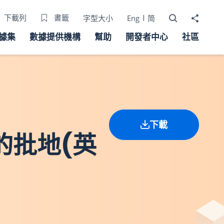
打開搜尋器
分享至
下載列
書籤
字型大小
Eng
简
據集
數據提供機構
幫助
開發者中心
社區
下載
的批地(英