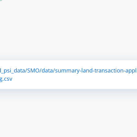
d_psi_data/SMO/data/summary-land-transaction-appl
g.csv