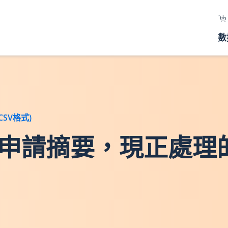
數
SV格式)
地交易申請摘要，現正處理