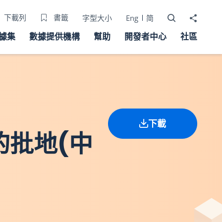
打開搜尋器
分享至
下載列
書籤
字型大小
Eng
简
據集
數據提供機構
幫助
開發者中心
社區
下載
的批地(中