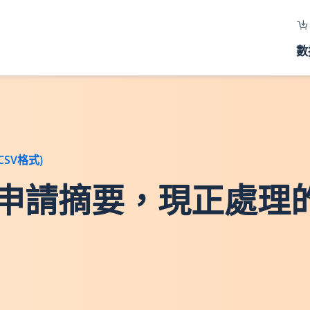
數
SV格式)
交易申請摘要，現正處理