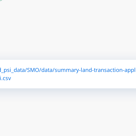
d_psi_data/SMO/data/summary-land-transaction-appl
i.csv