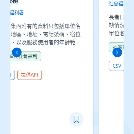
社會福利署
長者日間暫托服務指定暫托服務空
缺情況 檔案包括位置、地區、服務
單位名稱、位址、電話、傳真、服
務名額、空缺數目及更新日期。
社區及社會福利
https://www.swd.gov.hk/tc/pu
bsvc/elderly/cat_careersupp/
drrr/dayrespite/
CSV