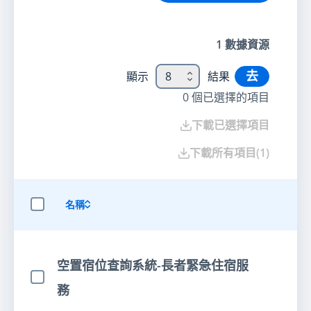
1
數據資源
去
顯示
8
結果
0
個已選擇的項目
下載已選擇項目
下載所有項目
(
1
)
名稱
選擇全部項目
空置宿位查詢系統-長者緊急住宿服
選擇項目
務