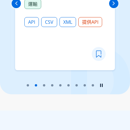
運輸
的交通探測器收集到的行車速度數
據連結到相關道路網絡路段。(處理
過的數據)
API
CSV
XML
提供API
播放幻燈片
暫停幻燈片