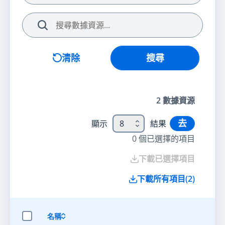
搜尋
清除
搜尋
2
數據資源
去
顯示
8
結果
0
個已選擇的項目
下載已選擇項目
下載所有項目
(
2
)
名稱