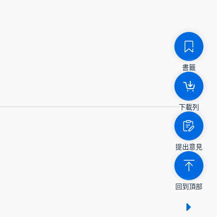
書籤
下載列
提出意見
回到頂部
顯示 /