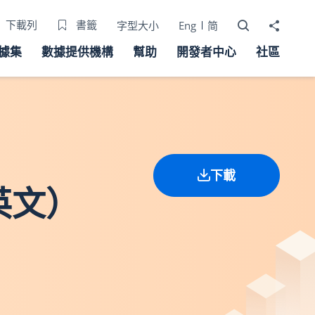
打開搜尋器
分享至
下載列
書籤
字型大小
Eng
简
據集
數據提供機構
幫助
開發者中心
社區
下載
英文）