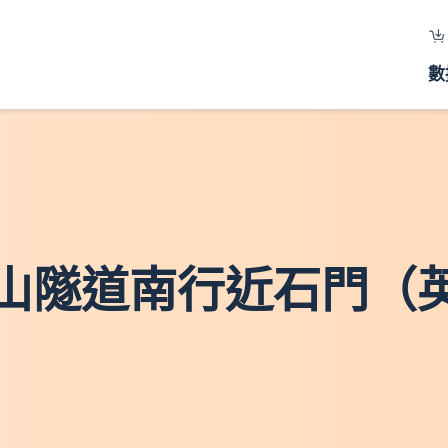
數
老山隧道南行近石門（