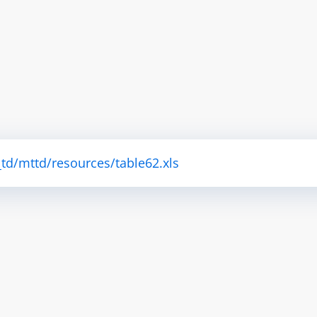
td/mttd/resources/table62.xls