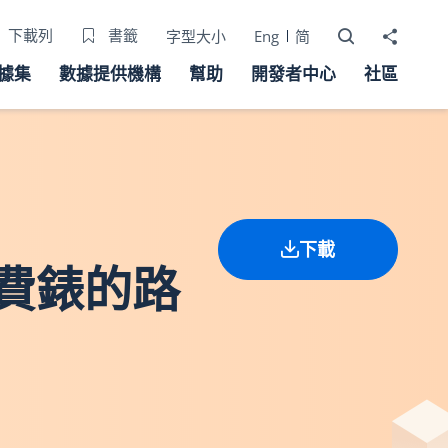
打開搜尋器
分享至
下載列
書籤
字型大小
Eng
简
據集
數據提供機構
幫助
開發者中心
社區
下載
有收費錶的路