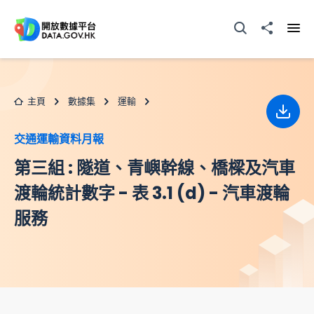
跳至主要内容
打開搜尋器
分享至
打開
主頁
數據集
運輸
下載
交通運輸資料月報
第三組 : 隧道、青嶼幹線、橋樑及汽車
渡輪統計數字 - 表 3.1 (d) - 汽車渡輪
服務