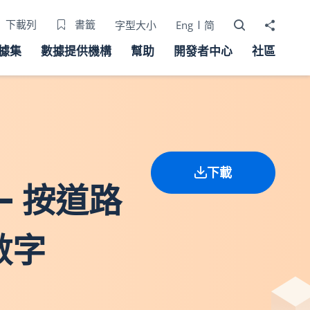
打開搜尋器
分享至
下載列
書籤
字型大小
Eng
简
據集
數據提供機構
幫助
開發者中心
社區
下載
 - 按道路
數字