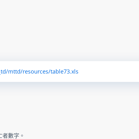
td/mttd/resources/table73.xls
傷亡者數字。