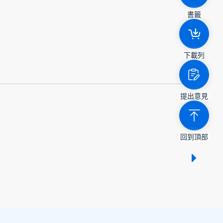
書籤
下載列
提出意見
回到頂部
顯示 /