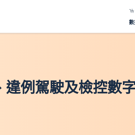
數
、違例駕駛及檢控數字 - 