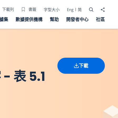
打開搜尋器
分享至
下載列
書籤
字型大小
Eng
简
據集
數據提供機構
幫助
開發者中心
社區
下載
表 5.1