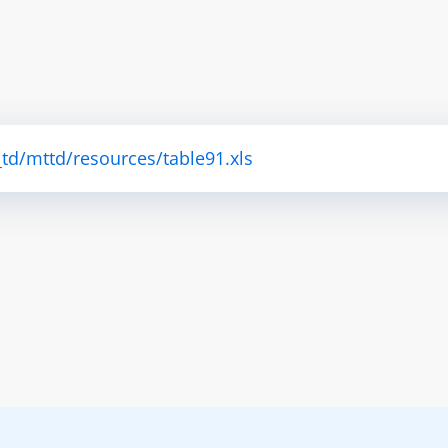
td/mttd/resources/table91.xls