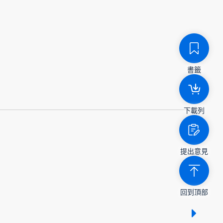
書籤
下載列
提出意見
回到頂部
顯示 /