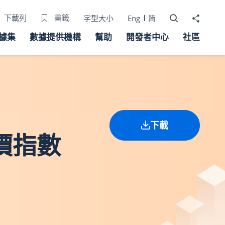
打開搜尋器
分享至
下載列
書籤
字型大小
Eng
简
據集
數據提供機構
幫助
開發者中心
社區
下載
物價指數