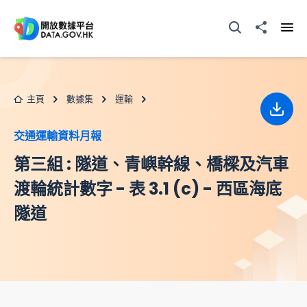
跳至主要内容
打開搜尋器
分享至
打開
主頁
數據集
運輸
下載
交通運輸資料月報
第三組 : 隧道、青嶼幹線、橋樑及汽車
渡輪統計數字 - 表 3.1 (c) - 西區海底
隧道