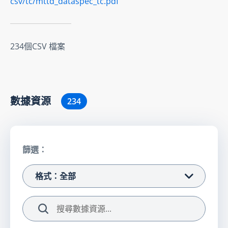
csv/tc/mttd_dataspec_tc.pdf
234個CSV 檔案
數據資源
234
篩選：
格式：全部