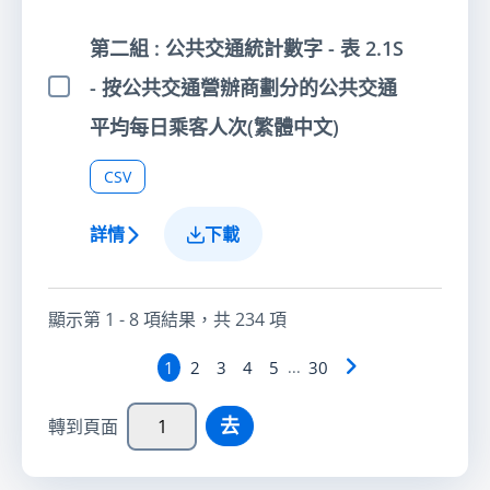
第二組 : 公共交通統計數字 - 表 2.1S
- 按公共交通營辦商劃分的公共交通
選擇項目
平均每日乘客人次(繁體中文)
CSV
詳情
下載
顯示第
1 - 8
項結果，共
234
項
1
2
3
4
5
...
30
去
轉到頁面