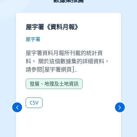
屋宇署《資料月報》
屋宇署
屋宇署資料月報所刊載的統計資
料。 關於這個數據集的詳細資料，
請參閱[屋宇署網頁]
(https://www.bd.gov.hk/tc/wh
發展、地理及土地資訊
ats-new/monthly-
digests/index.html)提供的資料
月報(PDF版本)。
CSV