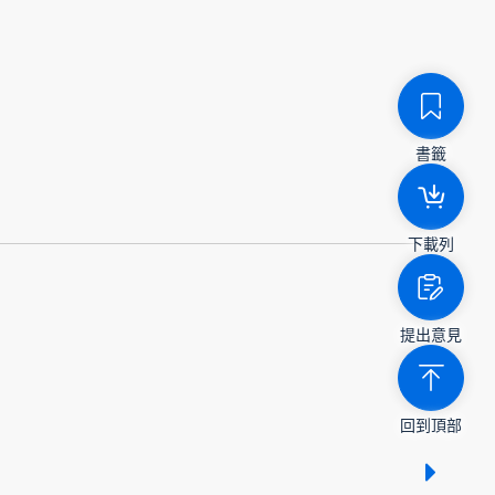
書籤
下載列
提出意見
回到頂部
顯示 /