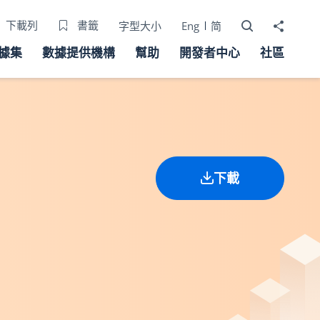
打開搜尋器
分享至
下載列
書籤
字型大小
Eng
简
據集
數據提供機構
幫助
開發者中心
社區
下載