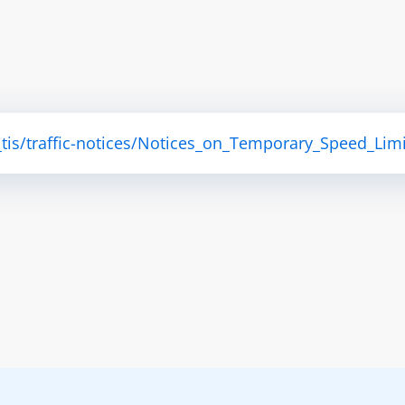
tis/traffic-notices/Notices_on_Temporary_Speed_Limi