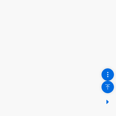
數據集
交通流量統計
數據提供機構
切換
運輸署
回到
數據分類
顯示
運輸