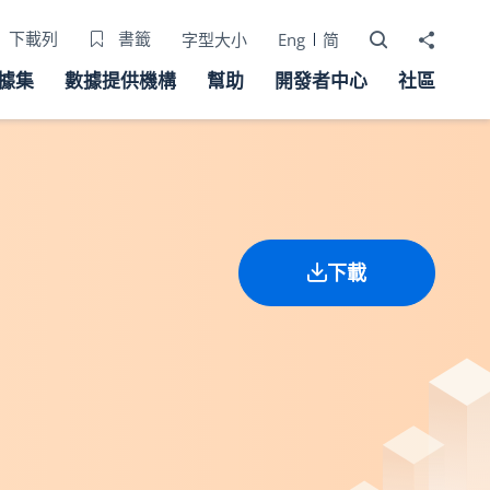
打開搜尋器
分享至
下載列
書籤
字型大小
Eng
简
據集
數據提供機構
幫助
開發者中心
社區
下載