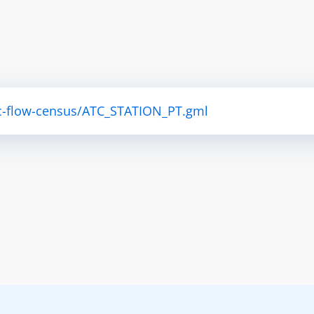
ffic-flow-census/ATC_STATION_PT.gml