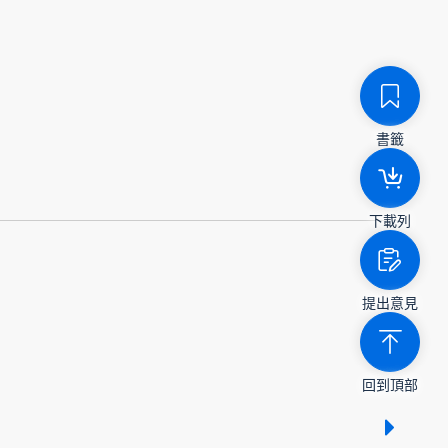
書籤
下載列
提出意見
回到頂部
顯示 /