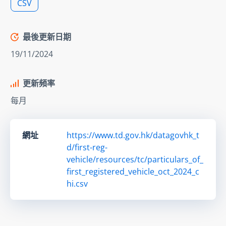
CSV
最後更新日期
19/11/2024
更新頻率
每月
網址
https://www.td.gov.hk/datagovhk_t
d/first-reg-
vehicle/resources/tc/particulars_of_
first_registered_vehicle_oct_2024_c
hi.csv