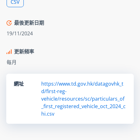
CSV
最後更新日期
19/11/2024
更新頻率
每月
網址
https://www.td.gov.hk/datagovhk_t
d/first-reg-
vehicle/resources/sc/particulars_of
_first_registered_vehicle_oct_2024_c
hi.csv