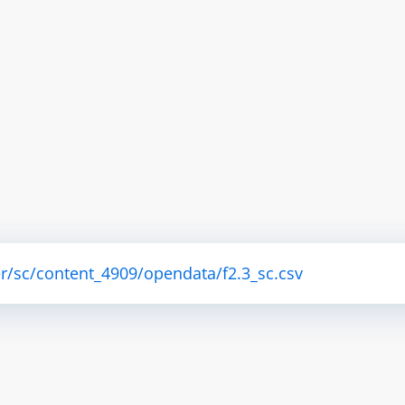
r/sc/content_4909/opendata/f2.3_sc.csv