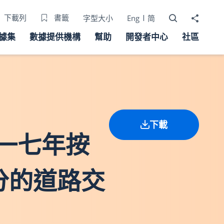
打開搜尋器
分享至
下載列
書籤
字型大小
Eng
简
據集
數據提供機構
幫助
開發者中心
社區
下載
零一七年按
分的道路交