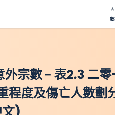
數
意外宗數 - 表2.3 二
重程度及傷亡人數劃
文)