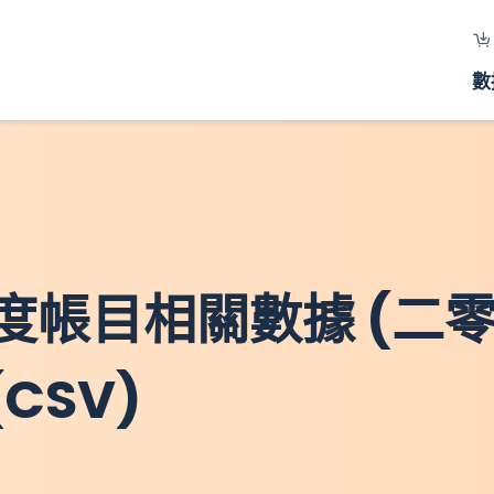
數
度帳目相關數據 (二
CSV)