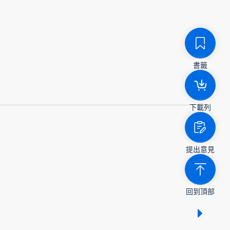
書籤
下載列
提出意見
回到頂部
顯示 /