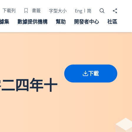
打開搜尋器
分享至
下載列
書籤
字型大小
Eng
简
據集
數據提供機構
幫助
開發者中心
社區
下載
零二四年十