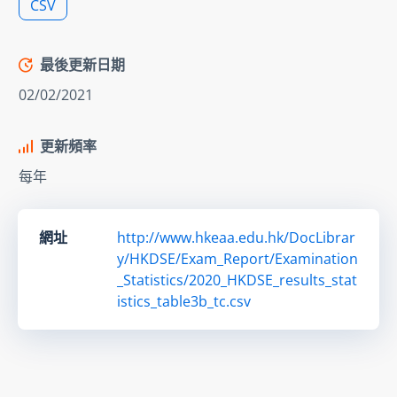
CSV
最後更新日期
02/02/2021
更新頻率
每年
網址
http://www.hkeaa.edu.hk/DocLibrar
y/HKDSE/Exam_Report/Examination
_Statistics/2020_HKDSE_results_stat
istics_table3b_tc.csv