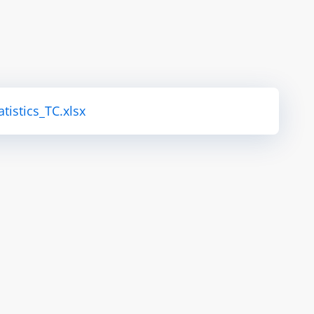
tistics_TC.xlsx