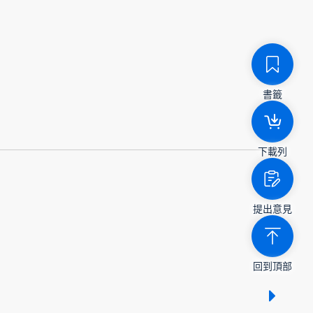
書籤
下載列
提出意見
回到頂部
顯示 /