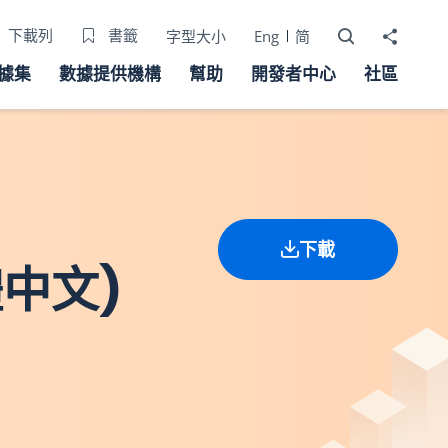
打開搜尋器
分享至
下載列
書籤
字型大小
Eng
简
據集
數據提供機構
幫助
開發者中心
社區
下載
中文)