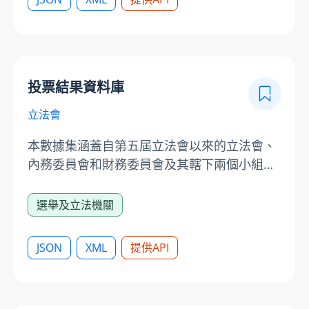
投票結果資料庫
立法會
本數據集涵蓋自第五屆立法會以來的立法會、
內務委員會和財務委員會及其轄下兩個小組委
員會的表決結果。當中包括動議的議案、付諸
表決的議題、分组表決及個别議員的表決。使
選舉及立法機關
用立法會提供的數據時，請注意有關的責任聲
明及版權告示：
JSON
XML
提供API
https://www.legco.gov.hk/chinese/disclaim.htm