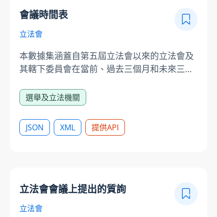
會議時間表
立法會
本數據集涵蓋自第五屆立法會以來的立法會及
其轄下委員會在當前、過去三個月和未來三個
月的會議和活動時間表，並提供連結至相關委
員會主頁或會議議程。使用立法會提供的數據
選舉及立法機關
時，請注意有關的責任聲明及版權告示：
https://www.legco.gov.hk/chinese/disclaim.htm
JSON
XML
提供API
立法會會議上提出的質詢
立法會