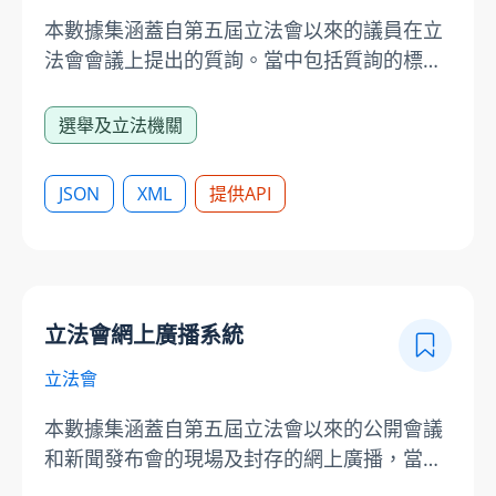
本數據集涵蓋自第五屆立法會以來的議員在立
法會會議上提出的質詢。當中包括質詢的標
題、提問的議員及《立法會議事錄》的相關連
結。使用立法會提供的數據時，請注意有關的
選舉及立法機關
責任聲明及版權告示：
https://www.legco.gov.hk/chinese/disclaim.htm
JSON
XML
提供API
立法會網上廣播系統
立法會
本數據集涵蓋自第五屆立法會以來的公開會議
和新聞發布會的現場及封存的網上廣播，當中
包括音頻和視頻網絡廣播。使用立法會提供的