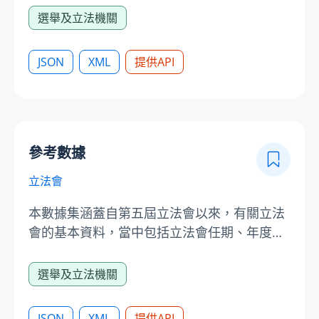
數據時，請注意有關的責任聲明及版權告示：
選舉及立法機關
由第五屆立法會開始，立法會網上廣播的資料
可透過開放資料網頁應用程式介面取得。 使用
JSON
XML
提供API
立法會提供的數據時，請注意以下網址所示的
責任聲明及版權告示：
https://www.legco.gov.hk/chinese/disclaim.htm
參考數據
立法會
本數據集涵蓋自第五屆立法會以來，有關立法
會的基本資料，當中包括立法會任期、年度會
期、議員名單及委員會及其委員名單。使用立
法會提供的數據時，請注意有關的責任聲明及
選舉及立法機關
版權告示：
https://www.legco.gov.hk/chinese/disclaim.htm
JSON
XML
提供API