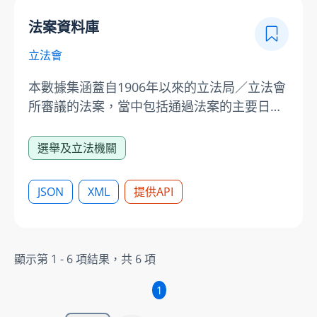
法案資料庫
立法會
本數據集涵蓋自1906年以來的立法局／立法會
所審議的法案，當中包括通過法案的主要日
期、相關法案及法案委員會的文件及報告，以
及在立法局／立法會會議上就法案進行討論的
選舉及立法機關
連結。使用立法會提供的數據時，請注意有關
的責任聲明及版權告示：
JSON
XML
提供API
https://www.legco.gov.hk/chinese/disclaim.htm
顯示第
1 - 6
項結果，共
6
項
1