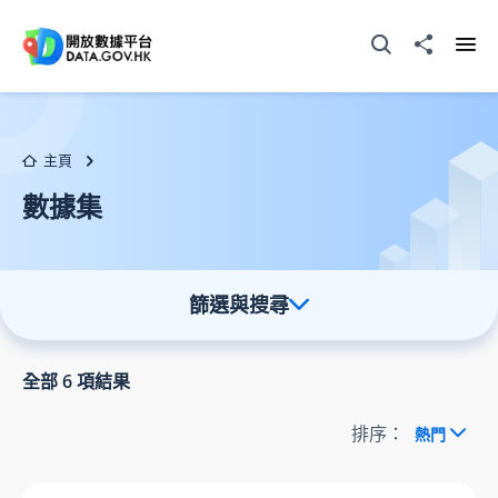
跳至主要内容
打開搜尋器
分享至
打開
主頁
數據集
篩選與搜尋
全部
6
項結果
排序：
熱門