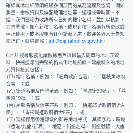
確認其地址細節須經過多個部門的業務流程及協調，例如
測量、審核資料及編配地理地址等，過程或需時間。不
過，我們已竭力收錄所有已知的樓宇名稱，並加以核對，
力求準確。如有新樓宇名稱，或現有樓宇名稱有所更改或
停止使用，或本服務有任何錯漏之處，歡迎各界人士告知
和指正，聯絡電郵：
adi@digitalpolicy.gov.hk
。 
6.地址搜尋服務能讓數據用戶透過輸入簡單的地址元資
料，快速搜尋出完整的格式化地址記錄。建議輸入的地址
元資料格式包括： 

 (甲) 樓宇名稱，例如：「旺角政府合署」、「荔枝角政府
合署」；或 

 (乙) 街道名稱及門牌號碼，例如：「聯運街30號」、「荔
灣道19號」；或 

 (丙) 屋邨名稱及樓宇座數，例如：「栢道25號政府宿舍A
座」、「青松觀道政府宿舍F座」；或 

 (丁) 建議採用香港郵政的郵寄地址格式，其順序為：區域
（香港/九龍/新界）、地區、街道名稱、 街道號碼、大廈