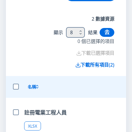
2
數據資源
去
顯示
8
結果
0
個已選擇的項目
下載已選擇項目
下載所有項目
(
2
)
名稱
選擇全部項目
註冊電業工程人員
選擇項目
XLSX