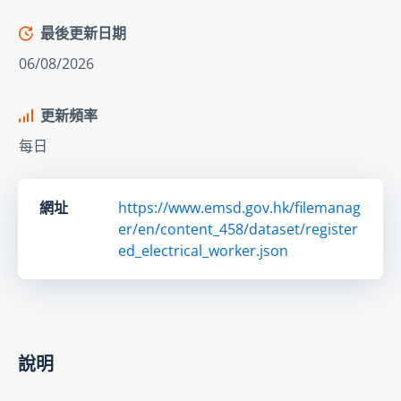
最後更新日期
06/08/2026
更新頻率
每日
網址
https://www.emsd.gov.hk/filemanag
er/en/content_458/dataset/register
ed_electrical_worker.json
說明