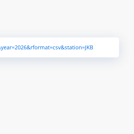
&year=2026&rformat=csv&station=JKB