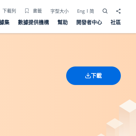
打開搜尋器
分享至
下載列
書籤
字型大小
Eng
简
據集
數據提供機構
幫助
開發者中心
社區
下載