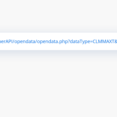
atherAPI/opendata/opendata.php?dataType=CLMMAXT