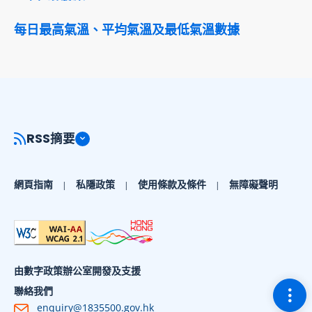
每日最高氣溫、平均氣溫及最低氣溫數據
RSS摘要
網頁指南
私隱政策
使用條款及條件
無障礙聲明
由數字政策辦公室開發及支援
切換
聯絡我們
enquiry@1835500.gov.hk