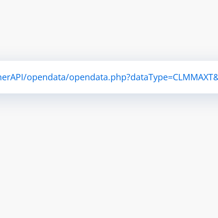
atherAPI/opendata/opendata.php?dataType=CLMMAXT&