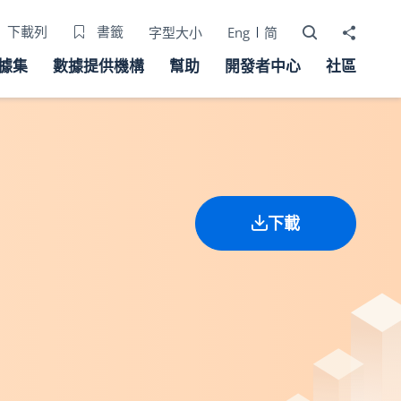
打開搜尋器
分享至
下載列
書籤
字型大小
Eng
简
據集
數據提供機構
幫助
開發者中心
社區
下載