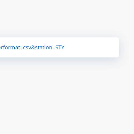
rformat=csv&station=STY