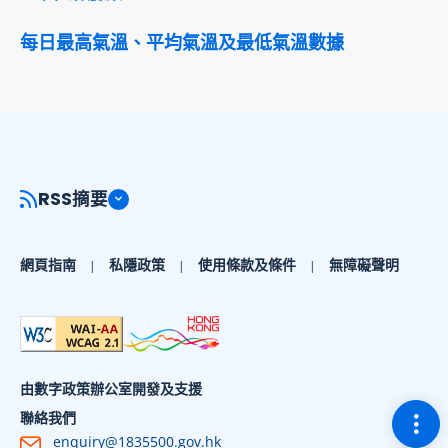
每日最高氣溫、平均氣溫及最低氣溫數據
RSS摘要
網頁指南
私隱政策
使用條款及條件
無障礙聲明
由數字政策辦公室開發及支援
切換
聯絡我們
enquiry@1835500.gov.hk