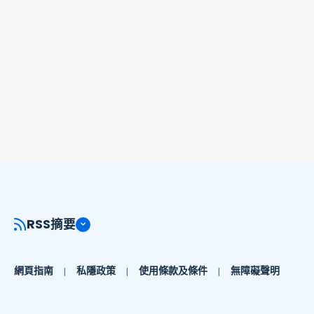
資料的語言
英文, 繁體中文
顯示更多
每日最高氣溫、平均氣溫及最低氣溫數據
RSS摘要
網頁指南
私隱政策
使用條款及條件
無障礙聲明