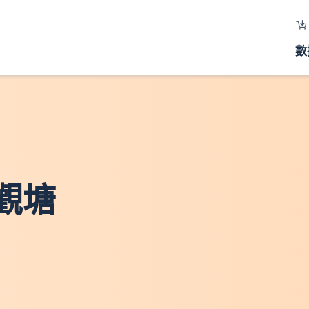
數
 觀塘