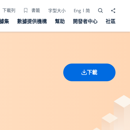
打開搜尋器
分享至
下載列
書籤
字型大小
Eng
简
據集
數據提供機構
幫助
開發者中心
社區
下載