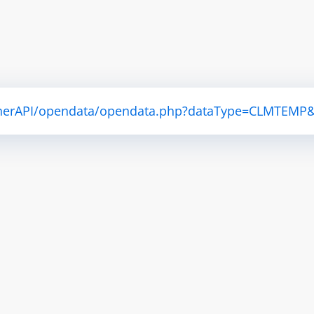
atherAPI/opendata/opendata.php?dataType=CLMTEMP