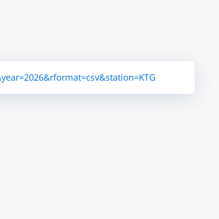
&year=2026&rformat=csv&station=KTG