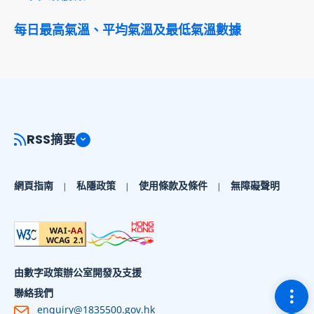
每日最高氣溫、平均氣溫及最低氣溫數據
RSS摘要
網頁指南
私隱政策
使用條款及條件
無障礙聲明
由數字政策辦公室開發及支援
切換
聯絡我們
enquiry@1835500.gov.hk